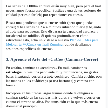
Las series de 1.000m en pista están muy bien, pero para el trail
necesitamos fuerza específica. Sustituye una de tus sesiones de
calidad (series o fartlek) por repeticiones en cuesta.
Busca una pendiente que te cueste subir (pero que puedas
correr) y haz series de 2 a 4 minutos subiendo fuerte y bajando
al trote para recuperar. Esto disparará tu capacidad cardíaca y
fortalecerá tus tobillos. Si quieres profundizar en cómo
estructurar esto, echa un vistazo a nuestro
Plan de 1 Mes para
Mejorar tu VO2max en Trail Running
, donde detallamos
sesiones específicas de cuestas.
3. Aprende el Arte del «CaCo» (Caminar-Correr)
En asfalto, caminar es «rendirse». En trail, caminar es
estrategia
. Si ves una pendiente muy pronunciada, no gastes
balas intentando correrla a trote cochinero. Cambia el chip, pon
las manos en los cuádriceps (o usa bastones) y camina con
fuerza.
Incorpora en tus tiradas largas tramos donde te obligues a
caminar rápido en las subidas más duras y a volver a correr en
cuanto el terreno se alisa. Esa transición es lo que más cuesta
dominar al principio.