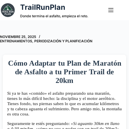
Saltar
TrailRunPlan
al
contenido
Donde termina el asfalto, empieza el reto.
NOVIEMBRE 25, 2025
ENTRENAMIENTOS
,
PERIODIZACIÓN Y PLANIFICACIÓN
Cómo Adaptar tu Plan de Maratón
de Asfalto a tu Primer Trail de
20km
Si ya te has «comido» el asfalto preparando una maratón,
tienes lo más difícil hecho: la disciplina y el motor aeróbico.
Tienes fondo, tus piernas saben lo que es acumular kilómetros
y tu cabeza aguanta el sufrimiento. Pero amigo mio, la montaña
es otra cosa.
Seguramente te estés preguntando:
«Si aguanto 30km en llano
a 4:30 min/km, ¿cómo no voy a poder con un trail de 20km?»
.