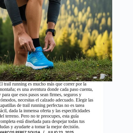
El trail running es mucho más que correr por la
montaña; es una aventura donde cada paso cuenta,
y para que esos pasos sean firmes, seguros y
cómodos, necesitas el calzado adecuado. Elegir las
zapatillas de trail running perfectas no es tarea
fácil, dada la inmensa oferta y las especificidades
del terreno. Pero no te preocupes, esta guía
completa está diseñada para despejar todas tus
dudas y ayudarte a tomar la mejor decisión.
MARCOS PEREZ SOUSA
JULIO 23, 2025