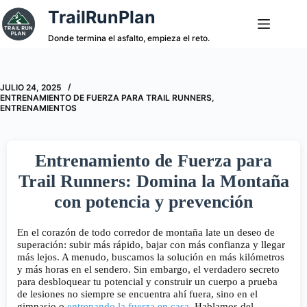
Saltar
TrailRunPlan
al
contenido
Donde termina el asfalto, empieza el reto.
JULIO 24, 2025
ENTRENAMIENTO DE FUERZA PARA TRAIL RUNNERS
,
ENTRENAMIENTOS
Entrenamiento de Fuerza para
Trail Runners: Domina la Montaña
con potencia y prevención
En el corazón de todo corredor de montaña late un deseo de
superación: subir más rápido, bajar con más confianza y llegar
más lejos. A menudo, buscamos la solución en más kilómetros
y más horas en el sendero. Sin embargo, el verdadero secreto
para desbloquear tu potencial y construir un cuerpo a prueba
de lesiones no siempre se encuentra ahí fuera, sino en el
gimnasio o
entrenando la fuerza en casa
. Hablamos del